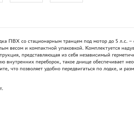
ка ПВХ со стационарным транцем под мотор до 5 л.с. –
алым весом и компактной упаковкой. Комплектуется над
струкция, представляющая из себя независимый гермет
чию внутренних переборок, такое днище обеспечивает не
те, что позволяет удобно передвигаться по лодке, и раз
т.