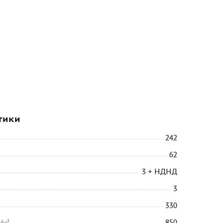
тики
242
62
3 + НДНД
3
330
/м²
850