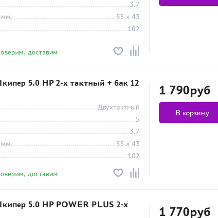
3.7
 мм.
55 x 43
102
роверим, доставим
ипер 5.0 HP 2-х тактный + бак 12
1 790руб
Двухтактный
В корзину
5
3.7
 мм.
55 x 43
102
роверим, доставим
кипер 5.0 HP POWER PLUS 2-х
1 770руб