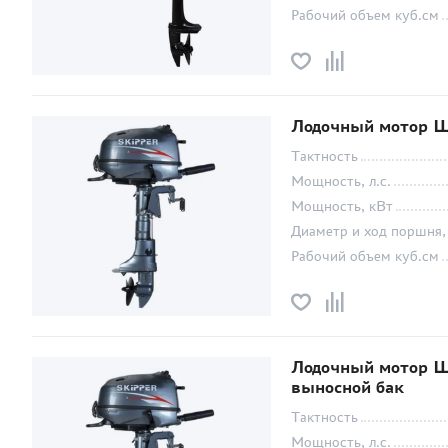
Рабочий объем куб.см
Лодочный мотор Ш
Тактность
Мощность, л.с.
Мощность, кВт
Диаметр и ход поршня,
Рабочий объем куб.см
Лодочный мотор Шк
выносной бак
Тактность
Мощность, л.с.