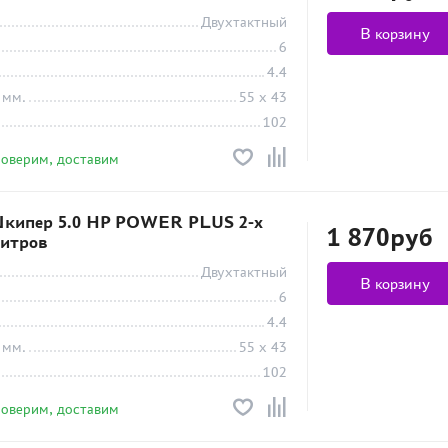
Двухтактный
В корзину
6
4.4
 мм.
55 x 43
102
роверим, доставим
кипер 5.0 HP POWER PLUS 2-х
1 870руб
литров
Двухтактный
В корзину
6
4.4
 мм.
55 x 43
102
роверим, доставим