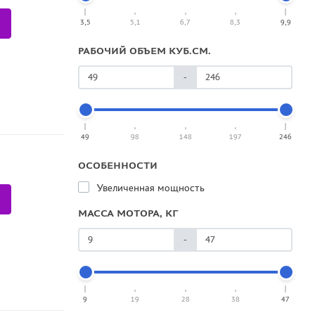
3,5
5,1
6,7
8,3
9,9
РАБОЧИЙ ОБЪЕМ КУБ.СМ.
-
49
98
148
197
246
ОСОБЕННОСТИ
Увеличенная мощность
МАССА МОТОРА, КГ
-
9
19
28
38
47