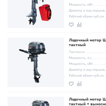
Мощность, кВт
Диаметр и ход поршня,
Рабочий объем куб.см
Лодочный мотор Ш
тактный
Тактность
Мощность, л.с.
Мощность, кВт
Диаметр и ход поршня,
Рабочий объем куб.см
Лодочный мотор Ш
тактный + выносн