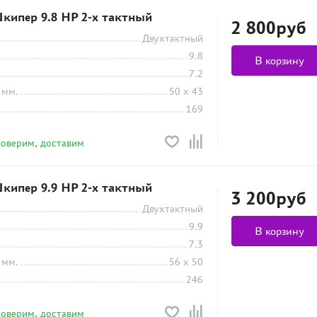
кипер 9.8 HP 2-х тактный
2 800руб
Двухтактный
9.8
В корзину
7.2
 мм.
50 х 43
169
роверим, доставим
кипер 9.9 HP 2-х тактный
3 200руб
Двухтактный
9.9
В корзину
7.3
 мм.
56 х 50
246
роверим, доставим