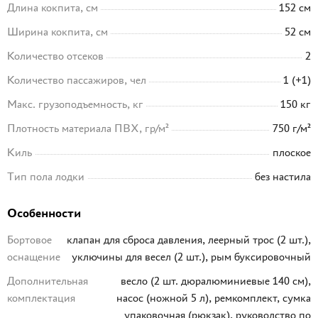
Длина кокпита, см
152 см
Ширина кокпита, см
52 см
Количество отсеков
2
Количество пассажиров, чел
1 (+1)
Макс. грузоподъемность, кг
150 кг
Плотность материала ПВХ, гр/м²
750 г/м²
Киль
плоское
Тип пола лодки
без настила
Особенности
Бортовое
клапан для сброса давления, леерный трос (2 шт.),
оснащение
уключины для весел (2 шт.), рым буксировочный
Дополнительная
весло (2 шт. дюралюминиевые 140 см),
комплектация
насос (ножной 5 л), ремкомплект, сумка
упаковочная (рюкзак), руководство по