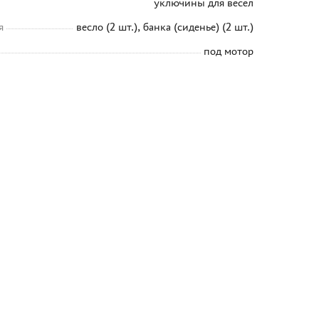
уключины для весел
я
весло (2 шт.), банка (сиденье) (2 шт.)
под мотор