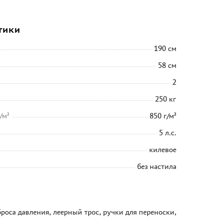
тики
190 см
58 см
2
250 кг
/м²
850 г/м²
5 л.с.
килевое
без настила
броса давления, леерный трос, ручки для переноски,