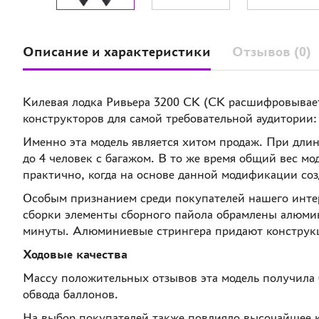
Описание и характеристики
Отзывов (0)
Килевая лодка Ривьера 3200 СК (СК расшифровывает
конструкторов для самой требовательной аудитории
Именно эта модель является хитом продаж. При длине
до 4 человек с багажом. В то же время общий вес мод
практично, когда на основе данной модификации соз
Особым признанием среди покупателей нашего интерн
сборки элементы сборного пайола обрамлены алюми
минуты. Алюминиевые стрингера придают конструкци
Ходовые качества
Массу положительных отзывов эта модель получила 
обвода баллонов.
На выбор покупателей также повлияло высочайшее к