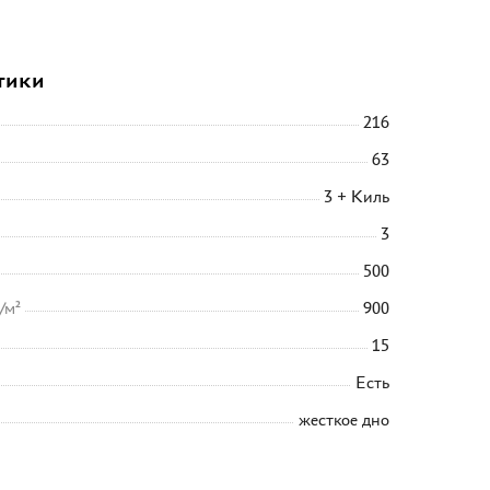
тики
216
63
3 + Киль
3
500
/м²
900
15
Есть
жесткое дно