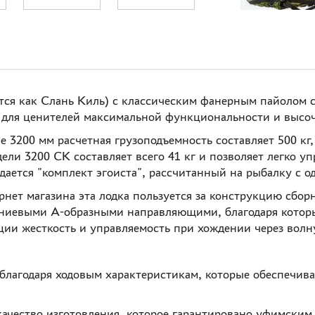
ся как Слань Киль) с классическим фанерным пайолом 
: для ценителей максимальной функциональности и высоч
 3200 мм расчетная грузоподъемность составляет 500 кг, 
ели 3200 СК составляет всего 41 кг и позволяет легко уп
дается "комплект эгоиста", рассчитанный на рыбалку с 
ет магазина эта лодка пользуется за конструкцию сборн
ниевыми А-образными направляющими, благодаря которы
и жесткость и управляемость при хождении через волн
благодаря ходовым характеристикам, которые обеспечива
ачество изготовления, которое гарантировано уфимским 