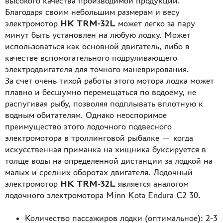
высокого качества производимой продукции.
Благодаря своим небольшим размерам и весу
электромотор
HK TRM-32L
может легко за пару
минут быть установлен на любую лодку. Может
использоваться как основной двигатель, либо в
качестве вспомогательного подруливающего
электродвигателя для точного маневрирования.
За счет очень тихой работы этого мотора лодка может
плавно и беcшумно перемещаться по водоему, не
распугивая рыбу, позволяя подплывать вплотную к
водным обитателям. Однако неоспоримое
преимущество этого лодочного подвесного
электромотора в троллинговой рыбалке — когда
искусственная приманка на хищника буксируется в
толще воды на определенной дистанции за лодкой на
малых и средних оборотах двигателя. Лодочный
электромотор
HK TRM-32L
является аналогом
лодочного электромотора Minn Kota Endura C2 30.
Количество пассажиров лодки (оптимальное): 2-3